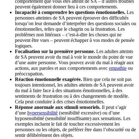
comportement que vous êtes atteint de SA – d’autres troubles
peuvent également donner lieu à ces comportements.
Incapacité à comprendre les questions émotionnelles.
Les
personnes atteintes de SA peuvent éprouver des difficultés
lorsqu’on leur demande d’interpréter des questions sociales ou
émotionnelles, telles que le chagrin ou la frustration. Les
problèmes non littéraux – c’est-à-dire les choses qui ne
peuvent être vues – peuvent échapper à vos modes de pensée
logiques.
Focalisation sur la première personne.
Les adultes atteints
de SA peuvent avoir du mal à voir le monde du point de vue
d’une autre personne. Vous pouvez avoir du mal à réagir aux
actions, aux paroles et aux comportements avec
empathie
ou
préoccupation.
Réaction émotionnelle exagérée.
Bien que cela ne soit pas
toujours intentionnel, les adultes atteints de SA peuvent avoir
du mal à faire face à des situations émotionnelles, à des
sentiments de frustration ou à des changements de modèle.
Cela peut conduire à des crises émotionnelles.
Réponse anormale aux stimuli sensoriels.
Il peut s’agir
d’une
hypersensibilité
(sensibilité excessive) ou d’une
hyposensibilité (sensibilité insuffisante) aux sensations. Les
exemples incluent le fait de toucher excessivement les
personnes ou les objets, de préférer être dans l’obscurité ou de
sentir délibérément des objets.