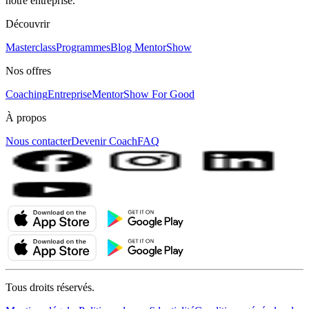
notre entreprise.
Découvrir
Masterclass
Programmes
Blog MentorShow
Nos offres
Coaching
Entreprise
MentorShow For Good
À propos
Nous contacter
Devenir Coach
FAQ
Tous droits réservés.