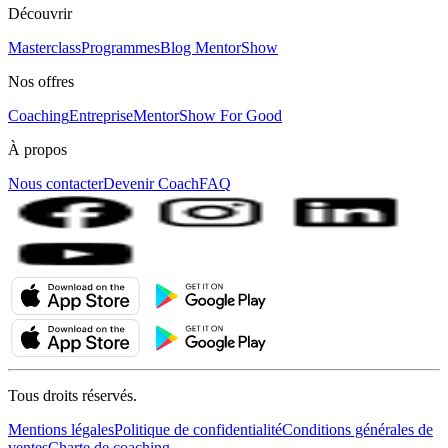
Découvrir
Masterclass
Programmes
Blog MentorShow
Nos offres
Coaching
Entreprise
MentorShow For Good
À propos
Nous contacter
Devenir Coach
FAQ
Tous droits réservés.
Mentions légales
Politique de confidentialité
Conditions générales de
ventes
Charte de coaching