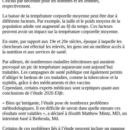
Celcius par décennie pour les hommes et les femmes,
respectivement.
La baisse de la température corporelle moyenne peut être due à
différents facteurs. Par exemple, la taille et le poids moyens de la
population adulte ont augmenté au fil du temps. Ces facteurs
peuvent avoir un impact sur la température corporelle moyenne.
En outre, par rapport aux 19e et 20e siècles, époque à laquelle les
chercheurs ont effectué les relevés, les gens ont un meilleur accès à
la nutrition et aux services de santé.
Par ailleurs, de nombreuses maladies infectieuses qui auraient
provoqué un pic de température auparavant sont aujourd’hui
traitables. Les campagnes de santé publique ont également permis
d’alléger le fardeau de ces maladies, comme la tuberculose et la
syphilis, grâce à des médicaments et des vaccins
Cependant, certains experts médicaux sont sceptiques quant aux
conclusions de l’étude 2020
Elife
.
« Bien qu’intrigante, l’étude pose de nombreux problèmes
méthodologiques. Il est difficile de savoir dans quelle mesure ces
résultats sont valables », a déclaré à
Health
Matthew Mintz, MD, un
interniste basé à Bethesda, Md.
Certains de ces problèmes liés à l’étude peuvent inclure un manque