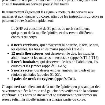
ensuite transmis au cerveau pour y être traités.
Ils transmettent également les signaux moteurs du cerveau aux
muscles et aux glandes du corps, afin que les instructions du cerveau
puissent être exécutées rapidement.
Le SNP est constitué de 31 paires de nerfs rachidiens,
qui partent de la moelle épinière et desservent différents
endroits du corps:
8 nerfs cervicaux
, qui desservent la poitrine, la tête, le cou,
les épaules, les bras et les mains (appelés C1-C8).
12 nerfs thoraciques
, qui desservent le dos, les muscles
abdominaux et les muscles intercostaux (appelés T1 à T12).
5 nerfs lombaires
, qui desservent le bas de l’abdomen, les
cuisses et les jambes (appelés L1-L5).
5 nerfs sacrés
, qui desservent les jambes, les pieds et les
régions génitales (appelés S1-S5).
1 paire de nerfs coccygiens
(appelés Co1).
Chaque nerf rachidien sort de la moelle épinière en passant par des
ouvertures situées à droite et à gauche des vertèbres de la colonne
vertébrale. Ces nerfs se divisent et se subdivisent pour former un
réseau reliant la moelle épinière à chaque partie du corps.