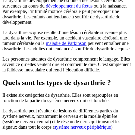
La dysarthrie développementale est due à des lésions cérébrales
survenues au cours du
développement du fœtus
ou à la naissance.
Par exemple, l’infirmité motrice cérébrale peut provoquer une
dysarthrie. Les enfants ont tendance à souffrir de dysarthrie de
développement.
La dysarthrie acquise résulte d’une lésion cérébrale survenue plus
tard dans la vie. Par exemple, un accident vasculaire cérébral, une
tumeur cérébrale ou la
maladie de Parkinson
peuvent entraîner une
dysarthrie. Les adultes ont tendance à souffrir de dysarthrie acquise.
Les personnes atteintes de dysarthrie comprennent le langage. Elles
savent ce qu’elles veulent dire et comment le dire. C’est simplement
la faiblesse musculaire qui rend l’élocution difficile.
Quels sont les types de dysarthrie ?
Il existe six catégories de dysarthrie. Elles sont regroupées en
fonction de la partie du système nerveux qui est touchée.
La dysarthrie peut résulter de lésions de différentes parties du
système nerveux, notamment le cerveau et la moelle épinière
(système nerveux central) et le réseau de nerfs qui transmet les
signaux dans tout le corps (
système nerveux périphérique
).