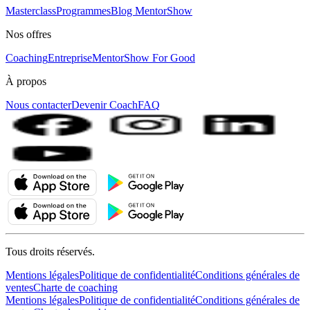
Masterclass
Programmes
Blog MentorShow
Nos offres
Coaching
Entreprise
MentorShow For Good
À propos
Nous contacter
Devenir Coach
FAQ
Tous droits réservés.
Mentions légales
Politique de confidentialité
Conditions générales de
ventes
Charte de coaching
Mentions légales
Politique de confidentialité
Conditions générales de