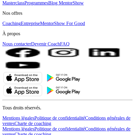
Masterclass
Programmes
Blog MentorShow
Nos offres
Coaching
Entreprise
MentorShow For Good
À propos
Nous contacter
Devenir Coach
FAQ
Tous droits réservés.
Mentions légales
Politique de confidentialité
Conditions générales de
ventes
Charte de coaching
Mentions légales
Politique de confidentialité
Conditions générales de
ventes
Charte de coaching