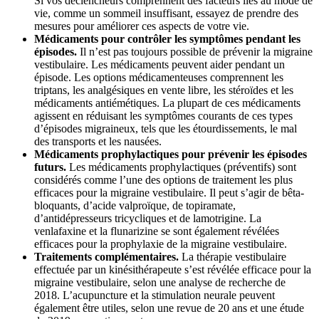
Si vos déclencheurs comprennent des facteurs liés au mode de
vie, comme un sommeil insuffisant, essayez de prendre des
mesures pour améliorer ces aspects de votre vie.
Médicaments pour contrôler les symptômes pendant les
épisodes.
Il n’est pas toujours possible de prévenir la migraine
vestibulaire. Les médicaments peuvent aider pendant un
épisode. Les options médicamenteuses comprennent les
triptans, les analgésiques en vente libre, les stéroïdes et les
médicaments antiémétiques. La plupart de ces médicaments
agissent en réduisant les symptômes courants de ces types
d’épisodes migraineux, tels que les étourdissements, le mal
des transports et les nausées.
Médicaments prophylactiques pour prévenir les épisodes
futurs.
Les médicaments prophylactiques (préventifs) sont
considérés comme l’une des options de traitement les plus
efficaces pour la migraine vestibulaire. Il peut s’agir de bêta-
bloquants, d’acide valproïque, de topiramate,
d’antidépresseurs tricycliques et de lamotrigine. La
venlafaxine et la flunarizine se sont également révélées
efficaces pour la prophylaxie de la migraine vestibulaire.
Traitements complémentaires.
La thérapie vestibulaire
effectuée par un kinésithérapeute s’est révélée efficace pour la
migraine vestibulaire, selon une analyse de recherche de
2018. L’acupuncture et la stimulation neurale peuvent
également être utiles, selon une revue de 20 ans et une étude