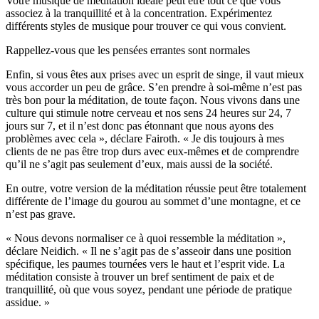
Votre musique de méditation idéale peut être tout ce que vous
associez à la tranquillité et à la concentration. Expérimentez
différents styles de musique pour trouver ce qui vous convient.
Rappellez-vous que les pensées errantes sont normales
Enfin, si vous êtes aux prises avec un esprit de singe, il vaut mieux
vous accorder un peu de grâce. S’en prendre à soi-même n’est pas
très bon pour la méditation, de toute façon. Nous vivons dans une
culture qui stimule notre cerveau et nos sens 24 heures sur 24, 7
jours sur 7, et il n’est donc pas étonnant que nous ayons des
problèmes avec cela », déclare Fairoth. « Je dis toujours à mes
clients de ne pas être trop durs avec eux-mêmes et de comprendre
qu’il ne s’agit pas seulement d’eux, mais aussi de la société.
En outre, votre version de la méditation réussie peut être totalement
différente de l’image du gourou au sommet d’une montagne, et ce
n’est pas grave.
« Nous devons normaliser ce à quoi ressemble la méditation »,
déclare Neidich. « Il ne s’agit pas de s’asseoir dans une position
spécifique, les paumes tournées vers le haut et l’esprit vide. La
méditation consiste à trouver un bref sentiment de paix et de
tranquillité, où que vous soyez, pendant une période de pratique
assidue. »