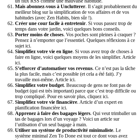
un flux RSS comme une mauvaise habitude.
Mais abonnez-vous à Unclutterer
. Il s’agit probablement du
meilleur blog sur la simplification de vos affaires et de vos
habitudes (avec Zen Habits, bien sûr !).
Créer une cour facile à entretenir
. Si vous passez trop de
temps dans votre jardin, voici quelques bons conseils.
Porter moins de choses
. Vos poches sont pleines à craquer ?
Pensez à n’emporter que l’essentiel. Quelques réflexions à ce
sujet ici.
Simplifiez votre vie en ligne
. Si vous avez trop de choses à
faire en ligne, voici quelques moyens de les simplifier. Article
ici.
S’efforcer d’automatiser vos revenus
. Ce n’est pas la tâche
la plus facile, mais c’est possible (et cela a été fait). J’y
travaille moi-même. Article ici.
Simplifiez votre budget
. Beaucoup de gens ne font pas de
budget (qui est très important) parce que c’est trop difficile ou
trop compliqué. Pour en savoir plus, cliquez ici.
Simplifiez votre vie financière
. Article d’un expert en
planification financière ici.
Apprenez à faire des bagages légers
. Qui veut trimballer un
tas de bagages lors d’un voyage ? Voici un article sur
l’utilisation d’un seul bagage à main.
Utiliser un système de productivité minimaliste
. Le
système minimal Zen To Done est tout ce dont vous avez