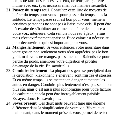
temps de faire des choses avec eux, de leur parler, d’être
intime avec eux (pas nécessairement de manière sexuelle).
Passez du temps seul
. Consultez cette liste de moyens de
libérer du temps pour vous – pour passer du temps dans la
solitude. Le temps passé seul est bon pour vous, même si
certaines personnes ne sont pas à l’aise avec cela. Il peut être
nécessaire de s’habituer au calme et de faire de la place à
votre voix intérieure. Cela semble nouveau-âgeux, je sais,
mais c’est extrêmement apaisant. Et ce calme est nécessaire
pour découvrir ce qui est important pour vous.
Mangez lentement
. Si vous enfoncez votre nourriture dans
votre gosier, non seulement vous n’en appréciez pas le bon
goût, mais vous ne mangez pas sainement. Ralentissez pour
perdre du poids, améliorer votre digestion et profiter
davantage de la vie. En savoir plus.
Conduire lentement
. La plupart des gens se précipitent dans
la circulation, klaxonnent, s’énervent, sont frustrés et stressés.
Et en même temps, ils se mettent en danger et mettent les
autres en danger. Conduire plus lentement n’est pas seulement
plus sûr, mais c’est aussi plus économique pour votre facture
de carburant, et cela peut être incroyablement paisible.
Essayez donc. En savoir plus.
Soyez présent
. Ces deux mots peuvent faire une énorme
différence dans la simplification de votre vie. Vivre ici et
maintenant, dans le moment présent, vous permet de rester