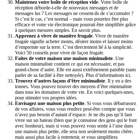
Maintenez votre boîte de réception vide
. Votre boîte de
réception déborde-t-elle de nouveaux messages et de
messages lus ? Les messages ne cessent-ils de s’accumuler ?
Si c’est le cas, c’est normal – mais vous pourriez être plus
efficace et votre vie électronique pourrait être simplifiée grâce
à quelques mesures simples. En savoir plus.
Apprenez à vivre de manière frugale
. Vivre de manière
frugale signifie acheter moins, désirer moins et laisser moins
d’empreinte sur la terre. C’est directement lié à la simplicité.
Voici 50 conseils pour vivre de façon frugale.
Faites de votre maison une maison minimaliste
. Une
maison minimaliste contient ce qui est nécessaire, et pas
grand-chose d’autre. Elle est aussi extrêmement paisible (sans
parler de sa facilité à être nettoyée). Plus d’informations ici.
Trouvez d’autres façons d’être minimaliste
. Il y en a des
tonnes. Vous pouvez trouver des moyens d’être minimaliste
dans tous les domaines de votre vie. En voici quelques-unes,
pour stimuler vos propres idées.
Envisagez une maison plus petite
. Si vous vous débarrassez
de vos affaires, vous vous rendrez peut-être compte que vous
n’avez pas besoin d’autant d’espace. Je ne dis pas qu’il faut
vivre sur un bateau (bien que je connaisse des gens qui le font
avec bonheur), mais si vous pouvez vous sentir à l’aise dans
une maison plus petite, elle sera non seulement moins chère,
mais aussi plus facile à entretenir, et vous simplifiera