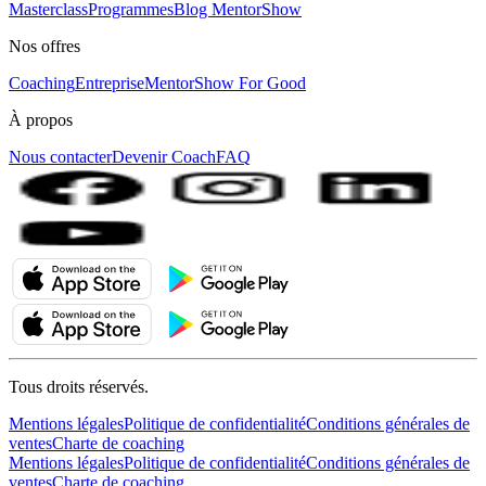
Masterclass
Programmes
Blog MentorShow
Nos offres
Coaching
Entreprise
MentorShow For Good
À propos
Nous contacter
Devenir Coach
FAQ
Tous droits réservés.
Mentions légales
Politique de confidentialité
Conditions générales de
ventes
Charte de coaching
Mentions légales
Politique de confidentialité
Conditions générales de
ventes
Charte de coaching