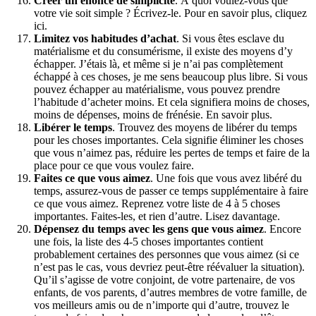
Créer un énoncé de simplicité
. À quoi voulez-vous que
votre vie soit simple ? Écrivez-le. Pour en savoir plus, cliquez
ici.
Limitez vos habitudes d’achat
. Si vous êtes esclave du
matérialisme et du consumérisme, il existe des moyens d’y
échapper. J’étais là, et même si je n’ai pas complètement
échappé à ces choses, je me sens beaucoup plus libre. Si vous
pouvez échapper au matérialisme, vous pouvez prendre
l’habitude d’acheter moins. Et cela signifiera moins de choses,
moins de dépenses, moins de frénésie. En savoir plus.
Libérer le temps
. Trouvez des moyens de libérer du temps
pour les choses importantes. Cela signifie éliminer les choses
que vous n’aimez pas, réduire les pertes de temps et faire de la
place pour ce que vous voulez faire.
Faites ce que vous aimez
. Une fois que vous avez libéré du
temps, assurez-vous de passer ce temps supplémentaire à faire
ce que vous aimez. Reprenez votre liste de 4 à 5 choses
importantes. Faites-les, et rien d’autre. Lisez davantage.
Dépensez du temps avec les gens que vous aimez
. Encore
une fois, la liste des 4-5 choses importantes contient
probablement certaines des personnes que vous aimez (si ce
n’est pas le cas, vous devriez peut-être réévaluer la situation).
Qu’il s’agisse de votre conjoint, de votre partenaire, de vos
enfants, de vos parents, d’autres membres de votre famille, de
vos meilleurs amis ou de n’importe qui d’autre, trouvez le