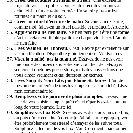
Créer des routines du matin et du soir
. Une excellente
façon de vous simplifier la vie est de créer des routines au
début et à la fin de votre journée. En savoir plus sur les
routines du matin et du soir.
Créer un rituel d’écriture le matin
. Si vous aimez écrire,
comme moi, faites-en un rituel paisible et productif. Article ici.
Apprendre à ne rien faire
. Ne rien faire peut être une forme
d’art, et cela devrait faire partie de chaque vie. Lisez L’art de
ne rien faire.
Lisez Walden, de Thoreau
. C’est le texte par excellence sur
la simplification. Disponible gratuitement sur Wikisources.
Visez la qualité, pas la quantité
. Essayez de ne pas avoir
une tonne de choses dans votre vie… au lieu de cela, ayez
seulement quelques possessions, mais des possessions que
vous aimez vraiment et qui dureront longtemps.
Lisez Simplify Your Life, par Elaine St. James
. L’un de
mes auteurs préférés de tous les temps sur la simplicité. Lisez
mon commentaire ici.
Remplissez votre journée de plaisirs simples
. Dressez une
liste de vos plaisirs simples préférés et répartissez-les tout au
long de votre journée. Liste ici.
Simplifiez vos flux RSS
. Si vous avez des douzaines de flux,
ou plus d’une centaine (comme je l’ai fait à une époque), vous
êtes probablement très stressé d’essayer de les suivre tous.
Simplifiez la lecture de vos flux. Voir Comment abandonner