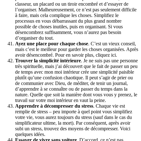
classeur, un placard ou un tiroir encombré et d’essayer de
l’organiser. Malheureusement, ce n’est pas seulement difficile
à faire, mais cela complique les choses. Simplifiez le
processus en vous débarrassant du plus grand nombre
possible de choses inutiles, puis en organisant. Si vous
désencombrez suffisamment, vous n’aurez pas besoin
d’organiser du tout.
Ayez une place pour chaque chose
. C’est un vieux conseil,
mais c’est le meilleur pour garder les choses organisées. Après
avoir désencombré. Pour en savoir plus, cliquez ici.
Trouver la simplicité intérieure
. Je ne suis pas une personne
très spirituelle, mais j’ai découvert que le fait de passer un peu
de temps avec mon moi intérieur crée une simplicité paisible
plutôt qu’une confusion chaotique. Il peut s’agir de prier ou
de communier avec Dieu, de méditer, de tenir un journal,
d’apprendre à se connaître ou de passer du temps dans la
nature. Quelle que soit la manière dont vous vous y prenez, le
travail sur votre moi intérieur en vaut la peine.
Apprendre à décompresser du stress
. Chaque vie est
remplie de stress – peu importe à quel point vous simplifiez
votre vie, vous aurez toujours du stress (sauf dans le cas du
simplificateur ultime, la mort). Par conséquent, après avoir
subi un stress, trouvez des moyens de décompresser. Voici
quelques idées.
Essayer de vivre sans voiture
. D’accord, ce n’est pas