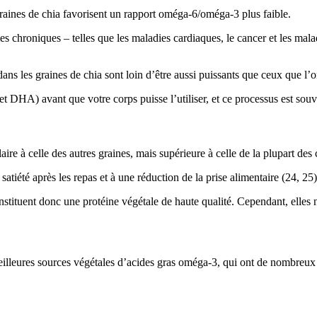
graines de chia favorisent un rapport oméga-6/oméga-3 plus faible.
ies chroniques – telles que les maladies cardiaques, le cancer et les mal
 les graines de chia sont loin d’être aussi puissants que ceux que l’
t DHA) avant que votre corps puisse l’utiliser, et ce processus est souve
re à celle des autres graines, mais supérieure à celle de la plupart des c
tiété après les repas et à une réduction de la prise alimentaire (
24
,
25
)
constituent donc une protéine végétale de haute qualité. Cependant, ell
eilleures sources végétales d’acides gras oméga-3, qui ont de nombreux e