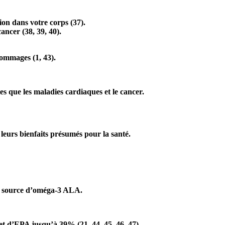
ion dans votre corps (
37
).
cancer (
38
,
39
,
40
).
dommages (1, 43).
s que les maladies cardiaques et le cancer.
 leurs bienfaits présumés pour la santé.
nte source d’oméga-3 ALA.
 et d’EPA jusqu’à 39% (
21
,
44
,
45
,
46
,
47
).