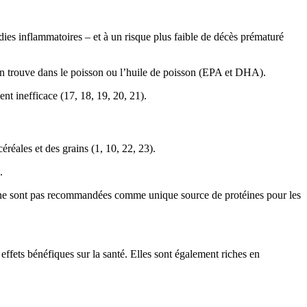
adies inflammatoires – et à un risque plus faible de décès prématuré
on trouve dans le poisson ou l’huile de poisson (EPA et DHA).
nt inefficace (
17
,
18
,
19
,
20
,
21
).
éréales et des grains (1, 10, 22, 23).
.
es ne sont pas recommandées comme unique source de protéines pour les
ffets bénéfiques sur la santé. Elles sont également riches en