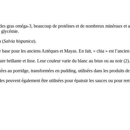
cides gras oméga-3, beaucoup de protéines et de nombreux minéraux et an
la glycémie.
 (
Salvia hispanica
).
 base pour les anciens Aztèques et Mayas. En fait, « chia » est l’ancie
ure brillante et lisse. Leur couleur varie du blanc au brun ou au noir (2).
utées au porridge, transformées en pudding, utilisées dans les produits 
lles peuvent également être utilisées pour épaissir les sauces ou pour re