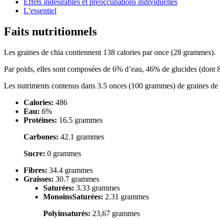
Effets indésirables et préoccupations individuelles
L’essentiel
Faits nutritionnels
Les graines de chia contiennent 138 calories par once (28 grammes).
Par poids, elles sont composées de 6% d’eau, 46% de glucides (dont 8
Les nutriments contenus dans 3.5 onces (100 grammes) de graines de 
Calories:
486
Eau:
6%
Protéines:
16.5 grammes
Carbones:
42.1 grammes
Sucre:
0 grammes
Fibres:
34.4 grammes
Graisses:
30.7 grammes
Saturées:
3.33 grammes
MonoinsSaturées:
2.31 grammes
Polyinsaturés:
23,67 grammes