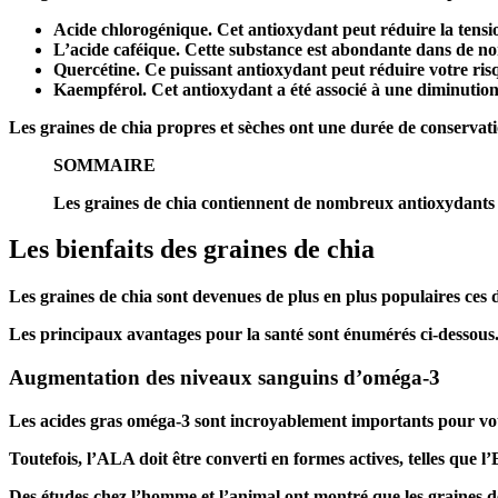
Acide chlorogénique.
Cet antioxydant peut réduire la tension
L’acide caféique.
Cette substance est abondante dans de nom
Quercétine.
Ce puissant antioxydant peut réduire votre risq
Kaempférol.
Cet antioxydant a été associé à une diminution
Les graines de chia propres et sèches ont une durée de conservati
SOMMAIRE
Les graines de chia contiennent de nombreux antioxydants pu
Les bienfaits des graines de chia
Les graines de chia sont devenues de plus en plus populaires ces d
Les principaux avantages pour la santé sont énumérés ci-dessous
Augmentation des niveaux sanguins d’oméga-3
Les acides gras oméga-3 sont incroyablement importants pour votr
Toutefois, l’ALA doit être converti en formes actives, telles que l’
Des études chez l’homme et l’animal ont montré que les graines