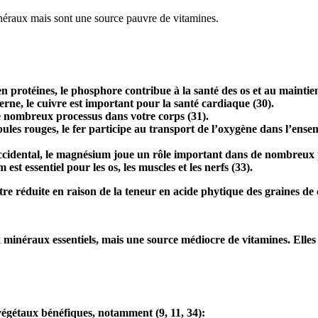
néraux mais sont une source pauvre de vitamines.
 protéines, le phosphore contribue à la santé des os et au maintien 
ne, le cuivre est important pour la santé cardiaque (
30
).
e nombreux processus dans votre corps (
31
).
es rouges, le fer participe au transport de l’oxygène dans l’ensem
occidental, le magnésium joue un rôle important dans de nombreux 
st essentiel pour les os, les muscles et les nerfs (
33
).
tre réduite en raison de la teneur en acide phytique des graines de 
minéraux essentiels, mais une source médiocre de vitamines. Elles 
végétaux bénéfiques, notamment (9, 11,
34
):