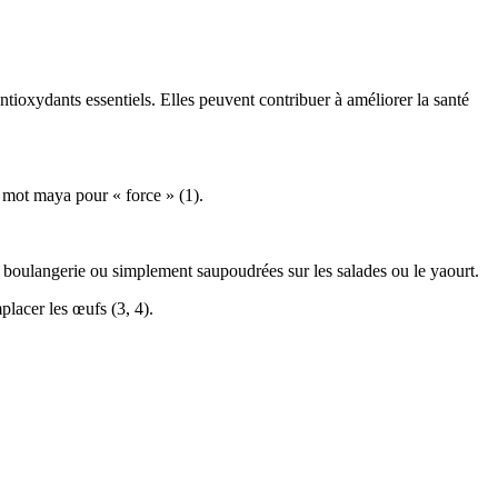
tioxydants essentiels. Elles peuvent contribuer à améliorer la santé
n mot maya pour « force » (1).
de boulangerie ou simplement saupoudrées sur les salades ou le yaourt.
mplacer les œufs (
3
,
4
).