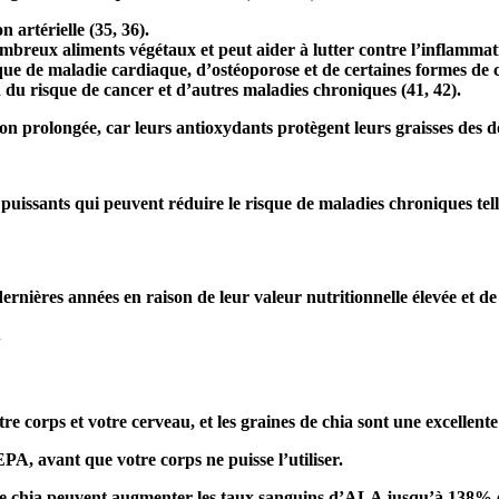
 artérielle (
35
,
36
).
breux aliments végétaux et peut aider à lutter contre l’inflammat
ue de maladie cardiaque, d’ostéoporose et de certaines formes de 
 du risque de cancer et d’autres maladies chroniques (
41
,
42
).
on prolongée, car leurs antioxydants protègent leurs graisses des 
issants qui peuvent réduire le risque de maladies chroniques telle
ernières années en raison de leur valeur nutritionnelle élevée et de
.
e corps et votre cerveau, et les graines de chia sont une excelle
EPA, avant que votre corps ne puisse l’utiliser.
 de chia peuvent augmenter les taux sanguins d’ALA jusqu’à 138%