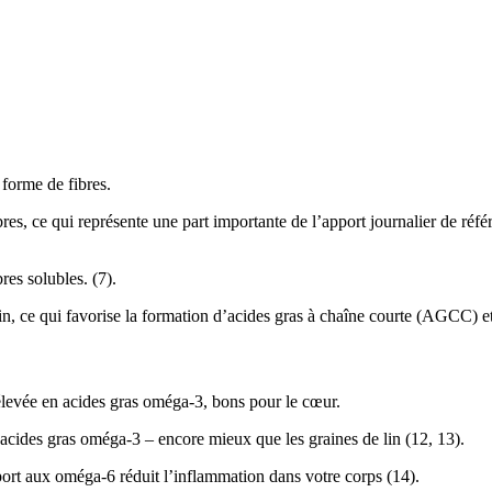
 forme de fibres.
es, ce qui représente une part importante de l’apport journalier de r
res solubles. (
7
).
in, ce qui favorise la formation d’acides gras à chaîne courte (AGCC) et
 élevée en acides gras oméga-3, bons pour le cœur.
d’acides gras oméga-3 – encore mieux que les graines de lin (12,
13
).
ort aux oméga-6 réduit l’inflammation dans votre corps (
14
).