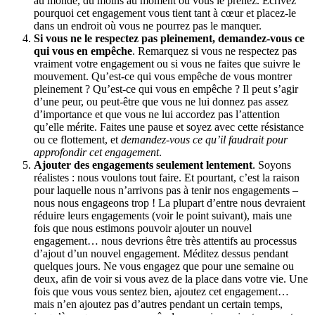
au monde, du moins au moment où vous le prenez. Écrivez
pourquoi cet engagement vous tient tant à cœur et placez-le
dans un endroit où vous ne pourrez pas le manquer.
Si vous ne le respectez pas pleinement, demandez-vous ce
qui vous en empêche
. Remarquez si vous ne respectez pas
vraiment votre engagement ou si vous ne faites que suivre le
mouvement. Qu’est-ce qui vous empêche de vous montrer
pleinement ? Qu’est-ce qui vous en empêche ? Il peut s’agir
d’une peur, ou peut-être que vous ne lui donnez pas assez
d’importance et que vous ne lui accordez pas l’attention
qu’elle mérite. Faites une pause et soyez avec cette résistance
ou ce flottement, et
demandez-vous ce qu’il faudrait pour
approfondir cet engagement
.
Ajouter des engagements seulement lentement
. Soyons
réalistes : nous voulons tout faire. Et pourtant, c’est la raison
pour laquelle nous n’arrivons pas à tenir nos engagements –
nous nous engageons trop ! La plupart d’entre nous devraient
réduire leurs engagements (voir le point suivant), mais une
fois que nous estimons pouvoir ajouter un nouvel
engagement… nous devrions être très attentifs au processus
d’ajout d’un nouvel engagement. Méditez dessus pendant
quelques jours. Ne vous engagez que pour une semaine ou
deux, afin de voir si vous avez de la place dans votre vie. Une
fois que vous vous sentez bien, ajoutez cet engagement…
mais n’en ajoutez pas d’autres pendant un certain temps,