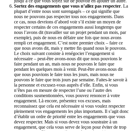
jusqu’à ce que vous soyez sûr de pouvoir en ajouter un autre.
Sortez des engagements que vous n’allez pas respecter
. La
plupart d’entre nous sont surengagés – ce qui signifie que
nous ne pouvons pas respecter tous nos engagements. Dans
ce cas, nous devrions d’abord voir s’il existe un moyen de
respecter certains de ces engagements aussi longtemps que
nous l’avons dit (travailler sur un projet pendant un mois, par
exemple), puis de nous en défaire une fois que nous avons
rempli cet engagement. C’est notre premier choix – faire ce
que nous avons dit, mais y mettre fin quand nous le pouvons.
Le choix suivant consiste à renégocier l’engagement si
nécessaire – peut-être avons-nous dit que nous pouvions le
faire pendant un an, mais nous ne pouvons le faire que
pendant les quelques mois à venir. Peut-être avons-nous dit
que nous pouvions le faire tous les jours, mais nous ne
pouvons le faire que trois jours par semaine. Faites-le savoir à
la personne et excusez-vous auprès d’elle. Enfin, si vous
n’êtes pas en mesure de respecter l’une ou l’autre des
conditions susmentionnées, vous pouvez renoncer à votre
engagement. Là encore, présentez vos excuses, mais
reconnaissez que cela est nécessaire si vous voulez respecter
pleinement vos engagements les plus importants. Il s’agit donc
d’établir un ordre de priorité entre les engagements que vous
devez respecter. Mais si vous devez vous soustraire à un
engagement, que cela vous serve de leçon pour éviter de trop