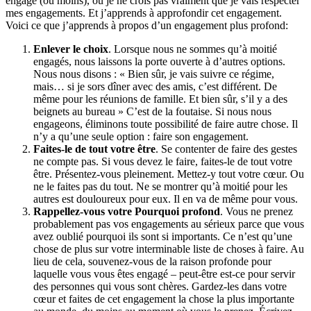
engagé (ou moins), où je ne crois pas vraiment que je vais respecter
mes engagements. Et j’apprends à approfondir cet engagement.
Voici ce que j’apprends à propos d’un engagement plus profond:
Enlever le choix
. Lorsque nous ne sommes qu’à moitié
engagés, nous laissons la porte ouverte à d’autres options.
Nous nous disons : « Bien sûr, je vais suivre ce régime,
mais… si je sors dîner avec des amis, c’est différent. De
même pour les réunions de famille. Et bien sûr, s’il y a des
beignets au bureau » C’est de la foutaise. Si nous nous
engageons, éliminons toute possibilité de faire autre chose. Il
n’y a qu’une seule option : faire son engagement.
Faites-le de tout votre être
. Se contenter de faire des gestes
ne compte pas. Si vous devez le faire, faites-le de tout votre
être. Présentez-vous pleinement. Mettez-y tout votre cœur. Ou
ne le faites pas du tout. Ne se montrer qu’à moitié pour les
autres est douloureux pour eux. Il en va de même pour vous.
Rappellez-vous votre Pourquoi profond
. Vous ne prenez
probablement pas vos engagements au sérieux parce que vous
avez oublié pourquoi ils sont si importants. Ce n’est qu’une
chose de plus sur votre interminable liste de choses à faire. Au
lieu de cela, souvenez-vous de la raison profonde pour
laquelle vous vous êtes engagé – peut-être est-ce pour servir
des personnes qui vous sont chères. Gardez-les dans votre
cœur et faites de cet engagement la chose la plus importante