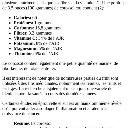
plusieurs nutriments tels que les fibres et la vitamine C. Une portion
de 3.5 onces (100 grammes) de corossol cru contient (2):
Calories:
66
Protéines:
1 gramme
Carbones:
16,8 grammes
Fibres:
3.3 grammes
Vitamine C:
34% de l’AJR
Potassium:
8% de l’AJR
Magnésium:
5% de l’AJR
Thiamine:
5% de l’AJR
Le corossol contient également une petite quantité de niacine, de
riboflavine, de folate et de fer.
Il est intéressant de noter que de nombreuses parties du fruit sont
utilisées à des fins médicinales, notamment les feuilles, les fruits et
les tiges. La recherche a également mis au jour une variété de
bienfaits pour la santé au cours des dernières années.
Certaines études en éprouvette et sur les animaux ont même révélé
qu’il pouvait aider à soulager l’inflammation et à ralentir la
croissance du cancer.
Résumé:
Le corossol