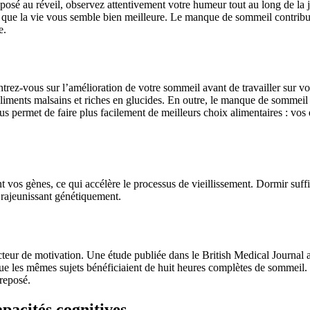
posé au réveil, observez attentivement votre humeur tout au long de la
 que la vie vous semble bien meilleure. Le manque de sommeil contribue
e.
trez-vous sur l’amélioration de votre sommeil avant de travailler sur v
aliments malsains et riches en glucides. En outre, le manque de sommeil 
us permet de faire plus facilement de meilleurs choix alimentaires : vos
t vos gènes, ce qui accélère le processus de vieillissement. Dormir su
 rajeunissant génétiquement.
facteur de motivation. Une étude publiée dans le British Medical Journa
ue les mêmes sujets bénéficiaient de huit heures complètes de sommeil. C
 reposé.
apacités cognitives