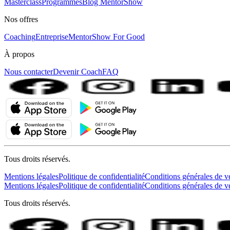
Masterclass
Programmes
Blog MentorShow
Nos offres
Coaching
Entreprise
MentorShow For Good
À propos
Nous contacter
Devenir Coach
FAQ
Tous droits réservés.
Mentions légales
Politique de confidentialité
Conditions générales de v
Mentions légales
Politique de confidentialité
Conditions générales de v
Tous droits réservés.