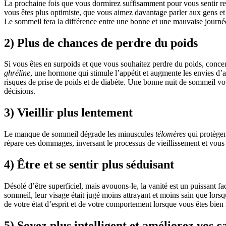
La prochaine fois que vous dormirez suffisamment pour vous sentir re
vous êtes plus optimiste, que vous aimez davantage parler aux gens et
Le sommeil fera la différence entre une bonne et une mauvaise journé
2) Plus de chances de perdre du poids
Si vous êtes en surpoids et que vous souhaitez perdre du poids, concen
ghréline
, une hormone qui stimule l’appétit et augmente les envies d’
risques de prise de poids et de diabète. Une bonne nuit de sommeil vo
décisions.
3) Vieillir plus lentement
Le manque de sommeil dégrade les minuscules
télomères
qui protègen
répare ces dommages, inversant le processus de vieillissement et vous
4) Être et se sentir plus séduisant
Désolé d’être superficiel, mais avouons-le, la vanité est un puissant 
sommeil, leur visage était jugé moins attrayant et moins sain que lorsq
de votre état d’esprit et de votre comportement lorsque vous êtes bien
5) Soyez plus intelligent et améliorez vos c