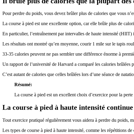
Il brûle plus de calories que la plupart des
Pour perdre du poids, vous devez brûler plus de calories que vous n’e
La course à pied est une excellente option, car elle brûle plus de calori
En particulier, l’entraînement par intervalles de haute intensité (HIIT)
Les résultats ont montré qu’en moyenne, courir 1 mile sur le tapis roula
33-35 calories peuvent ne pas sembler une différence énorme à premièr
Un rapport de l’université de Harvard a comparé les calories brûlées pe
C’est autant de calories que celles brûlées lors d’une séance de natati
Résumé:
La course à pied est un excellent choix d’exercice pour la perte
La course à pied à haute intensité continue 
Tout exercice pratiqué régulièrement vous aidera à perdre du poids, ma
Les types de course à pied à haute intensité, comme les répétitions de c