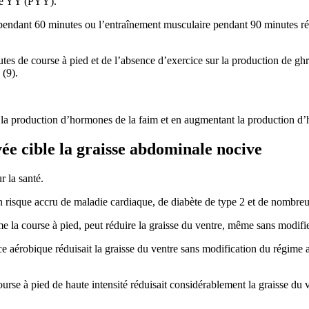
ide YY (PYY).
ndant 60 minutes ou l’entraînement musculaire pendant 90 minutes rédui
s de course à pied et de l’absence d’exercice sur la production de ghrél
 (9).
 la production d’hormones de la faim et en augmentant la production d’h
vée cible la graisse abdominale nocive
 la santé.
n risque accru de maladie cardiaque, de diabète de type 2 et de nombreu
la course à pied, peut réduire la graisse du ventre, même sans modifier
ce aérobique réduisait la graisse du ventre sans modification du régime 
se à pied de haute intensité réduisait considérablement la graisse du ve