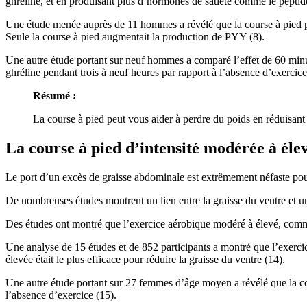
ghréline, et en produisant plus d’hormones de satiété comme le pept
Une étude menée auprès de 11 hommes a révélé que la course à pied pe
Seule la course à pied augmentait la production de PYY (8).
Une autre étude portant sur neuf hommes a comparé l’effet de 60 minute
ghréline pendant trois à neuf heures par rapport à l’absence d’exercice
Résumé :
La course à pied peut vous aider à perdre du poids en réduisant
La course à pied d’intensité modérée à éle
Le port d’un excès de graisse abdominale est extrêmement néfaste pour
De nombreuses études montrent un lien entre la graisse du ventre et u
Des études ont montré que l’exercice aérobique modéré à élevé, comme 
Une analyse de 15 études et de 852 participants a montré que l’exerci
élevée était le plus efficace pour réduire la graisse du ventre (14).
Une autre étude portant sur 27 femmes d’âge moyen a révélé que la cour
l’absence d’exercice (15).