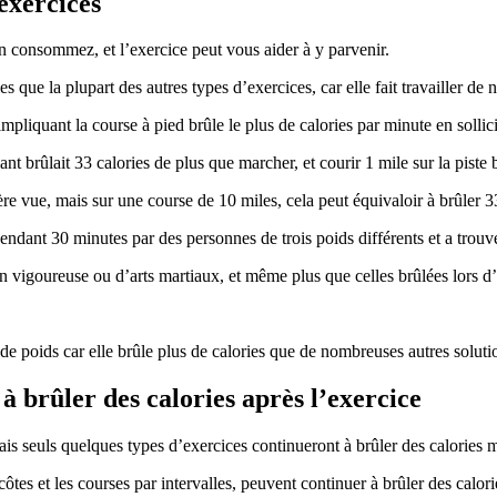
 exercices
n consommez, et l’exercice peut vous aider à y parvenir.
es que la plupart des autres types d’exercices, car elle fait travailler d
 impliquant la course à pied brûle le plus de calories par minute en solli
nt brûlait 33 calories de plus que marcher, et courir 1 mile sur la piste 
e vue, mais sur une course de 10 miles, cela peut équivaloir à brûler 
ndant 30 minutes par des personnes de trois poids différents et a trouvé 
on vigoureuse ou d’arts martiaux, et même plus que celles brûlées lors d
 de poids car elle brûle plus de calories que de nombreuses autres soluti
à brûler des calories après l’exercice
is seuls quelques types d’exercices continueront à brûler des calories 
ôtes et les courses par intervalles, peuvent continuer à brûler des calor