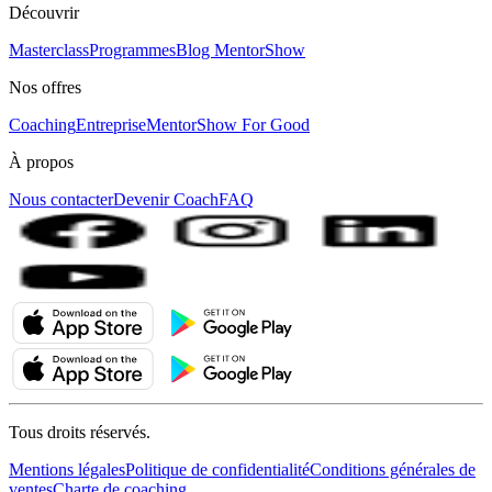
Découvrir
Masterclass
Programmes
Blog MentorShow
Nos offres
Coaching
Entreprise
MentorShow For Good
À propos
Nous contacter
Devenir Coach
FAQ
Tous droits réservés.
Mentions légales
Politique de confidentialité
Conditions générales de
ventes
Charte de coaching