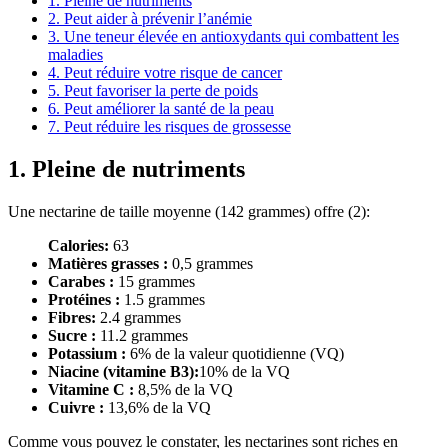
1. Pleine de nutriments
2. Peut aider à prévenir l’anémie
3. Une teneur élevée en antioxydants qui combattent les
maladies
4. Peut réduire votre risque de cancer
5. Peut favoriser la perte de poids
6. Peut améliorer la santé de la peau
7. Peut réduire les risques de grossesse
1. Pleine de nutriments
Une nectarine de taille moyenne (142 grammes) offre (
2
):
Calories:
63
Matières grasses :
0,5 grammes
Carabes :
15 grammes
Protéines :
1.5 grammes
Fibres:
2.4 grammes
Sucre :
11.2 grammes
Potassium :
6% de la valeur quotidienne (VQ)
Niacine (vitamine B3):
10% de la VQ
Vitamine C :
8,5% de la VQ
Cuivre :
13,6% de la VQ
Comme vous pouvez le constater, les nectarines sont riches en