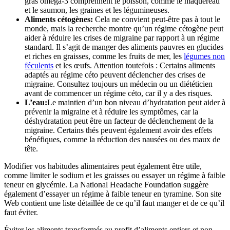
gras oméga-3 comprennent le poisson, comme le maquereau
et le saumon, les graines et les légumineuses.
Aliments cétogènes:
Cela ne convient peut-être pas à tout le
monde, mais
la recherche
montre qu’un régime cétogène peut
aider à réduire les crises de migraine par rapport à un régime
standard. Il s’agit de manger des aliments pauvres en glucides
et riches en graisses, comme les fruits de mer, les
légumes non
féculents
et les œufs. Attention toutefois : Certains aliments
adaptés au régime céto peuvent déclencher des crises de
migraine. Consultez toujours un médecin ou un diététicien
avant de commencer un régime céto, car il y a des risques.
L’eau:
Le maintien d’un bon niveau d’hydratation peut aider à
prévenir la migraine et à réduire les symptômes, car la
déshydratation peut être un facteur de déclenchement de la
migraine. Certains thés peuvent également avoir des effets
bénéfiques, comme la réduction des nausées ou des maux de
tête.
Modifier vos
habitudes alimentaires
peut également être utile,
comme limiter le sodium et les graisses ou essayer un régime à faible
teneur en glycémie. La National Headache Foundation suggère
également d’essayer un régime à faible teneur en tyramine. Son site
Web contient une liste détaillée de ce qu’il faut manger et de ce qu’il
faut éviter.
Éviter les aliments transformés au profit d’aliments entiers et non