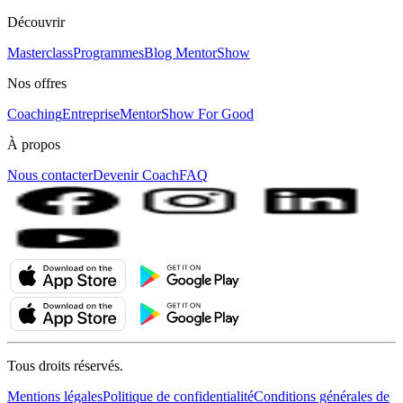
Découvrir
Masterclass
Programmes
Blog MentorShow
Nos offres
Coaching
Entreprise
MentorShow For Good
À propos
Nous contacter
Devenir Coach
FAQ
Tous droits réservés.
Mentions légales
Politique de confidentialité
Conditions générales de