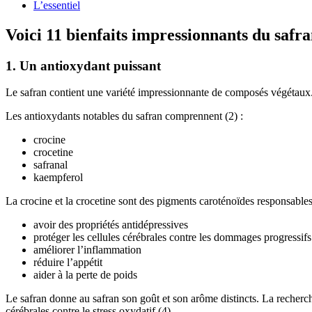
L’essentiel
Voici 11 bienfaits impressionnants du safra
1. Un antioxydant puissant
Le safran contient une variété impressionnante de composés végétaux. C
Les antioxydants notables du safran comprennent (2) :
crocine
crocetine
safranal
kaempferol
La crocine et la crocetine sont des pigments caroténoïdes responsable
avoir des propriétés antidépressives
protéger les cellules cérébrales contre les dommages progressifs
améliorer l’inflammation
réduire l’appétit
aider à la perte de poids
Le safran donne au safran son goût et son arôme distincts. La recherch
cérébrales contre le stress oxydatif (4).