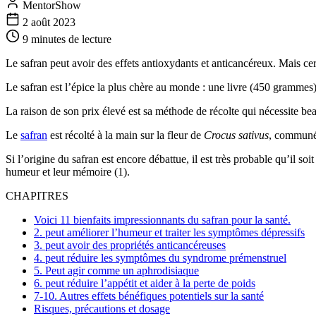
MentorShow
2 août 2023
9 minutes
de lecture
Le safran peut avoir des effets antioxydants et anticancéreux. Mais cer
Le safran est l’épice la plus chère au monde : une livre (450 grammes)
La raison de son prix élevé est sa méthode de récolte qui nécessite b
Le
safran
est récolté à la main sur la fleur de
Crocus sativus
, communém
Si l’origine du safran est encore débattue, il est très probable qu’il so
humeur et leur mémoire (1).
CHAPITRES
Voici 11 bienfaits impressionnants du safran pour la santé.
2. peut améliorer l’humeur et traiter les symptômes dépressifs
3. peut avoir des propriétés anticancéreuses
4. peut réduire les symptômes du syndrome prémenstruel
5. Peut agir comme un aphrodisiaque
6. peut réduire l’appétit et aider à la perte de poids
7-10. Autres effets bénéfiques potentiels sur la santé
Risques, précautions et dosage