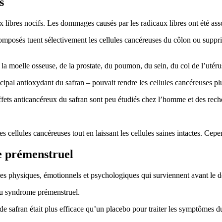
s
ux libres nocifs. Les dommages causés par les radicaux libres ont été ass
omposés tuent sélectivement les cellules cancéreuses du côlon ou supprim
la moelle osseuse, de la prostate, du poumon, du sein, du col de l’utérus
ncipal antioxydant du safran – pouvait rendre les cellules cancéreuses p
effets anticancéreux du safran sont peu étudiés chez l’homme et des rec
les cellules cancéreuses tout en laissant les cellules saines intactes. C
e prémenstruel
s physiques, émotionnels et psychologiques qui surviennent avant le dé
 du syndrome prémenstruel.
safran était plus efficace qu’un placebo pour traiter les symptômes du s