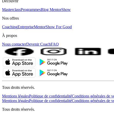
Découvrir
Masterclass
Programmes
Blog MentorShow
Nos offres
Coaching
Entreprise
MentorShow For Good
À propos
Nous contacter
Devenir Coach
FAQ
Tous droits réservés.
Mentions légales
Politique de confidentialité
Conditions générales de v
Mentions légales
Politique de confidentialité
Conditions générales de v
Tous droits réservés.