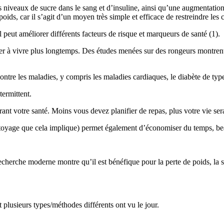
s niveaux de sucre dans le sang et d’insuline, ainsi qu’une augmentatio
s, car il s’agit d’un moyen très simple et efficace de restreindre les cal
l peut améliorer différents facteurs de risque et marqueurs de santé (1).
der à vivre plus longtemps. Des études menées sur des rongeurs montrent
ntre les maladies, y compris les maladies cardiaques, le diabète de type
termittent.
orant votre santé. Moins vous devez planifier de repas, plus votre vie ser
nettoyage que cela implique) permet également d’économiser du temps, 
echerche moderne montre qu’il est bénéfique pour la perte de poids, la 
t plusieurs types/méthodes différents ont vu le jour.