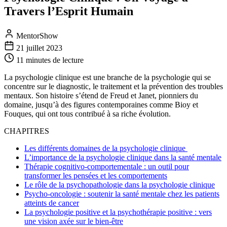
Travers l’Esprit Humain
MentorShow
21 juillet 2023
11 minutes
de lecture
La psychologie clinique est une branche de la psychologie qui se
concentre sur le diagnostic, le traitement et la prévention des troubles
mentaux. Son histoire s’étend de Freud et Janet, pionniers du
domaine, jusqu’à des figures contemporaines comme Bioy et
Fouques, qui ont tous contribué à sa riche évolution.
CHAPITRES
Les différents domaines de la psychologie clinique
L’importance de la psychologie clinique dans la santé mentale
Thérapie cognitivo-comportementale : un outil pour
transformer les pensées et les comportements
Le rôle de la psychopathologie dans la psychologie clinique
Psycho-oncologie : soutenir la santé mentale chez les patients
atteints de cancer
La psychologie positive et la psychothérapie positive : vers
une vision axée sur le bien-être