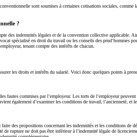
e conventionnelle sont soumises à certaines cotisations sociales, comme 
nnelle ?
e des indemnités légales et de la convention collective applicable. Ains
avocat spécialisé en droit du travail ou les conseils des prud’hommes pou
t l’employeur, tenant compte des intérêts de chacun.
urer les droits et intérêts du salarié. Voici donc quelques points à pren
ntuelles fautes commises par l’employeur. Les torts de l’employeur peuve
nvient également d’examiner les conditions de travail, l’ancienneté, et l
aire des propositions concernant les indemnités et les conditions de dépar
 de rupture ne doit pas être inférieur à l’indemnité légale de licenciem
 indemnité complémentaire.