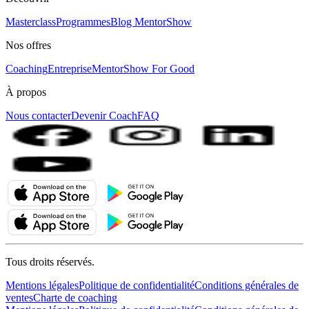
Masterclass
Programmes
Blog MentorShow
Nos offres
Coaching
Entreprise
MentorShow For Good
À propos
Nous contacter
Devenir Coach
FAQ
Tous droits réservés.
Mentions légales
Politique de confidentialité
Conditions générales de
ventes
Charte de coaching