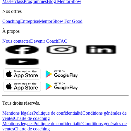
Masterclass
Programmes
Blog MentorShow
Nos offres
Coaching
Entreprise
MentorShow For Good
À propos
Nous contacter
Devenir Coach
FAQ
Tous droits réservés.
Mentions légales
Politique de confidentialité
Conditions générales de
ventes
Charte de coaching
Mentions légales
Politique de confidentialité
Conditions générales de
ventes
Charte de coaching