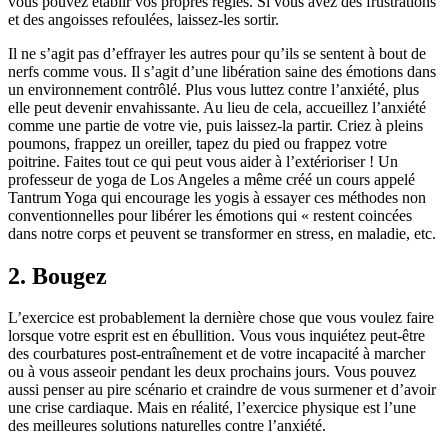
vous pouvez établir vos propres règles. Si vous avez des frustrations
et des angoisses refoulées, laissez-les sortir.
Il ne s’agit pas d’effrayer les autres pour qu’ils se sentent à bout de
nerfs comme vous. Il s’agit d’une libération saine des émotions dans
un environnement contrôlé. Plus vous luttez contre l’anxiété, plus
elle peut devenir envahissante. Au lieu de cela, accueillez l’anxiété
comme une partie de votre vie, puis laissez-la partir. Criez à pleins
poumons, frappez un oreiller, tapez du pied ou frappez votre
poitrine. Faites tout ce qui peut vous aider à l’extérioriser ! Un
professeur de yoga de Los Angeles a même créé un cours appelé
Tantrum Yoga qui encourage les yogis à essayer ces méthodes non
conventionnelles pour libérer les émotions qui « restent coincées
dans notre corps et peuvent se transformer en stress, en maladie, etc.
2. Bougez
L’exercice est probablement la dernière chose que vous voulez faire
lorsque votre esprit est en ébullition. Vous vous inquiétez peut-être
des courbatures post-entraînement et de votre incapacité à marcher
ou à vous asseoir pendant les deux prochains jours. Vous pouvez
aussi penser au pire scénario et craindre de vous surmener et d’avoir
une crise cardiaque. Mais en réalité, l’exercice physique est l’une
des meilleures solutions naturelles contre l’anxiété.