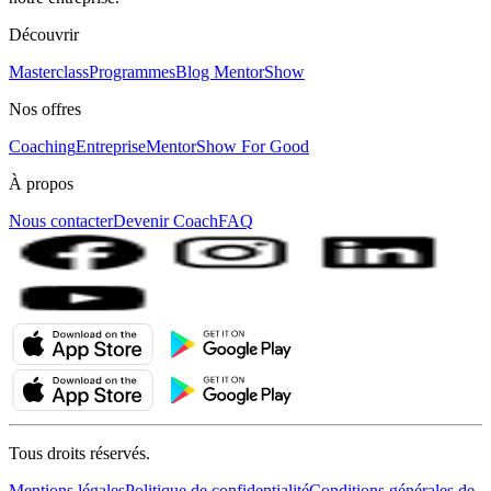
Découvrir
Masterclass
Programmes
Blog MentorShow
Nos offres
Coaching
Entreprise
MentorShow For Good
À propos
Nous contacter
Devenir Coach
FAQ
Tous droits réservés.
Mentions légales
Politique de confidentialité
Conditions générales de