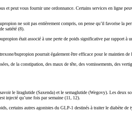
s et peut vous fournir une ordonnance. Certains services en ligne peuv
opion ne soit pas entièrement compris, on pense qu’il favorise la perte
e satiété (8).
propion était associé à une perte de poids significative par rapport à u
ltrexone/bupropion pourrait également être efficace pour le maintien de 
es, de la constipation, des maux de tête, des vomissements, des vertig
avoir le liraglutide (Saxenda) et le semaglutide (Wegovy). Les deux son
’est injecté qu’une fois par semaine (11, 12).
ids, certains autres agonistes du GLP-1 destinés à traiter le diabète de