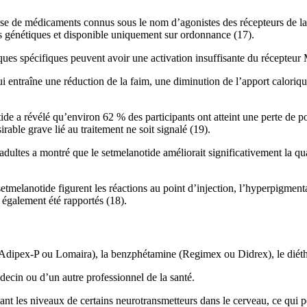
asse de médicaments connus sous le nom d’agonistes des récepteurs de l
ns génétiques et disponible uniquement sur ordonnance (17).
ues spécifiques peuvent avoir une activation insuffisante du récepteur M
qui entraîne une réduction de la faim, une diminution de l’apport calor
de a révélé qu’environ 62 % des participants ont atteint une perte de 
rable grave lié au traitement ne soit signalé (19).
dultes a montré que le setmelanotide améliorait significativement la qua
etmelanotide figurent les réactions au point d’injection, l’hyperpigmentat
 également été rapportés (18).
 (Adipex-P ou Lomaira), la benzphétamine (Regimex ou Didrex), le diéthy
édecin ou d’un autre professionnel de la santé.
nt les niveaux de certains neurotransmetteurs dans le cerveau, ce qui p