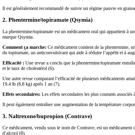
Il est généralement recommandé de suivre un régime pauvre en graisses
2. Phentermine/topiramate (Qsymia)
La phentermine/topiramate est un médicament oral qui appartient à un
marque Qsymia.
Comment ça marche:
Ce médicament contient de la phentermine, un 
du topiramate, un anticonvulsivant qui aide à réduire l’appétit et à augm
Efficacité :
Une revue a conclu que la phentermine/topiramate entraînai
et le taux de cholestérol (6).
Une autre revue comparant l’efficacité de plusieurs médicaments amai
19.4 lb (8,8 kg) après 1 an (7).
Effets secondaires:
Les effets secondaires les plus courants associés à
Il peut également entraîner une augmentation de la température corporel
3. Naltrexone/bupropion (Contrave)
Ce médicament, vendu sous le nom de Contrave, est un médicament oral 
d’alcool (8).