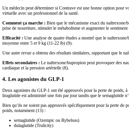
Un médecin peut déterminer si Contrave est une bonne option pour vou
virtuelle avec un professionnel de la santé.
Comment ça marche :
Bien que le mécanisme exact du naltrexone/bupr
prise de nourriture, stimuler le métabolisme et augmenter le sentiment d
Efficacité :
Une analyse de quatre études a montré que le naltrexone/bu
moyenne entre 5 et 9 kg (11-22 lb) (9).
Une autre revue a obtenu des résultats similaires, rapportant que le na
Effets secondaires :
Le naltrexone/bupropion peut provoquer des nausé
cardiaque et la pression artérielle (8).
4. Les agonistes du GLP-1
Deux agonistes du GLP-1 ont été approuvés pour la perte de poids, à s
liraglutide est administré une fois par jour tandis que le semaglutide n
Bien qu’ils ne soient pas approuvés spécifiquement pour la perte de po
poids, notamment (13) :
semaglutide (Ozempic ou Rybelsus)
dulaglutide (Trulicity)