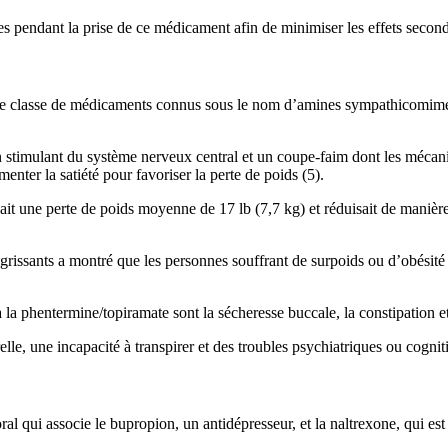
 pendant la prise de ce médicament afin de minimiser les effets seconda
e classe de médicaments connus sous le nom d’amines sympathicomimétiq
stimulant du système nerveux central et un coupe-faim dont les mécani
enter la satiété pour favoriser la perte de poids (5).
t une perte de poids moyenne de 17 lb (7,7 kg) et réduisait de manière s
grissants a montré que les personnes souffrant de surpoids ou d’obésit
 la phentermine/topiramate sont la sécheresse buccale, la constipation e
le, une incapacité à transpirer et des troubles psychiatriques ou cogniti
qui associe le bupropion, un antidépresseur, et la naltrexone, qui est u