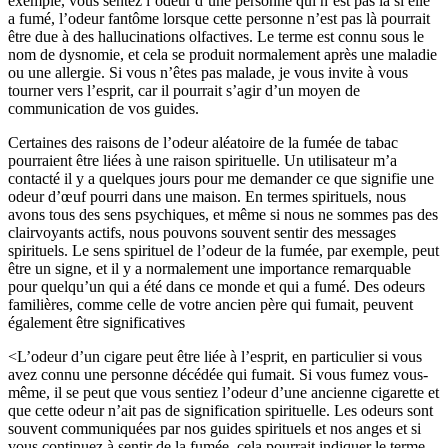
exemple, vous sentez l’odeur d’une personne qui n’est pas là si elle
a fumé, l’odeur fantôme lorsque cette personne n’est pas là pourrait
être due à des hallucinations olfactives. Le terme est connu sous le
nom de dysnomie, et cela se produit normalement après une maladie
ou une allergie. Si vous n’êtes pas malade, je vous invite à vous
tourner vers l’esprit, car il pourrait s’agir d’un moyen de
communication de vos guides.
Certaines des raisons de l’odeur aléatoire de la fumée de tabac
pourraient être liées à une raison spirituelle. Un utilisateur m’a
contacté il y a quelques jours pour me demander ce que signifie une
odeur d’œuf pourri dans une maison. En termes spirituels, nous
avons tous des sens psychiques, et même si nous ne sommes pas des
clairvoyants actifs, nous pouvons souvent sentir des messages
spirituels. Le sens spirituel de l’odeur de la fumée, par exemple, peut
être un signe, et il y a normalement une importance remarquable
pour quelqu’un qui a été dans ce monde et qui a fumé. Des odeurs
familières, comme celle de votre ancien père qui fumait, peuvent
également être significatives
<L’odeur d’un cigare peut être liée à l’esprit, en particulier si vous
avez connu une personne décédée qui fumait. Si vous fumez vous-
même, il se peut que vous sentiez l’odeur d’une ancienne cigarette et
que cette odeur n’ait pas de signification spirituelle. Les odeurs sont
souvent communiquées par nos guides spirituels et nos anges et si
vous continuez à sentir de la fumée, cela pourrait indiquer le terme