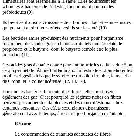
alimentaires sont essentielles à la santé. Elles nourrissent les
« bonnes » bactéries de l’intestin, fonctionnant comme des
prébiotiques (9).
Ils favorisent ainsi la croissance de « bonnes » bactéries intestinales,
qui peuvent avoir divers effets positifs sur la santé (10).
Les bactéries amies produisent des nutriments pour l’organisme,
notamment des acides gras à chaîne courte tels que l’acétate, le
propionate et le butyrate, dont le butyrate semble être le plus
important (11).
Ces acides gras à chaîne courte peuvent nourrir les cellules du côlon,
ce qui permet de réduire l’inflammation intestinale et d’améliorer les
troubles digestifs tels que le syndrome du côlon irritable, la maladie
de Crohn, et la colite ulcéreuse (12, 13, 14).
Lorsque les bactéries fermentent les fibres, elles produisent
également des gaz. C’est pourquoi les régimes riches en fibres
peuvent provoquer des flatulences et des maux d’estomac chez
certaines personnes. Ces effets secondaires disparaissent
généralement avec le temps, à mesure que l’organisme s’adapte.
Résumé
La consommation de quantités adéquates de fibres