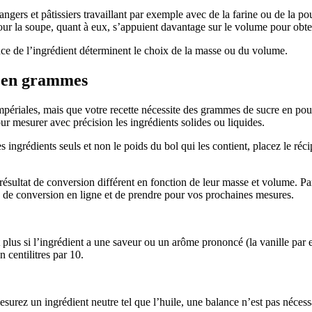
ngers et pâtissiers travaillant par exemple avec de la farine ou de la po
pour la soupe, quant à eux, s’appuient davantage sur le volume pour obte
ance de l’ingrédient déterminent le choix de la masse ou du volume.
s en grammes
périales, mais que votre recette nécessite des grammes de sucre en poud
ur mesurer avec précision les ingrédients solides ou liquides.
ingrédients seuls et non le poids du bol qui les contient, placez le réci
ésultat de conversion différent en fonction de leur masse et volume. P
u de conversion en ligne et de prendre pour vos prochaines mesures.
nt plus si l’ingrédient a une saveur ou un arôme prononcé (la vanille pa
 centilitres par 10.
ez un ingrédient neutre tel que l’huile, une balance n’est pas nécessa