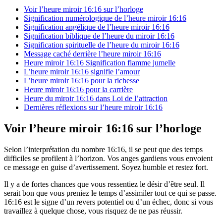
Voir l’heure miroir 16:16 sur l’horloge
Signification numérologique de l’heure miroir 16:16
Signification angélique de l’heure miroir 16:16
Signification biblique de l’heure du miroir 16:16
Signification spirituelle de l’heure du miroir 16:16
Message caché derrière l’heure miroir 16:16
Heure miroir 16:16 Signification flamme jumelle
L’heure miroir 16:16 signifie l’amour
L’heure miroir 16:16 pour la richesse
Heure miroir 16:16 pour la carrière
Heure du miroir 16:16 dans Loi de l’attraction
Dernières réflexions sur l’heure miroir 16:16
Voir l’heure miroir 16:16 sur l’horloge
Selon l’interprétation du nombre 16:16, il se peut que des temps
difficiles se profilent à l’horizon. Vos anges gardiens vous envoient
ce message en guise d’avertissement. Soyez humble et restez fort.
Il y a de fortes chances que vous ressentiez le désir d’être seul. Il
serait bon que vous preniez le temps d’assimiler tout ce qui se passe.
16:16 est le signe d’un revers potentiel ou d’un échec, donc si vous
travaillez à quelque chose, vous risquez de ne pas réussir.