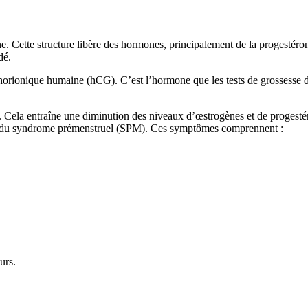
aune. Cette structure libère des hormones, principalement de la progest
dé.
orionique humaine (hCG). C’est l’hormone que les tests de grossesse dét
be. Cela entraîne une diminution des niveaux d’œstrogènes et de progesté
es du syndrome prémenstruel (SPM). Ces symptômes comprennent :
urs.