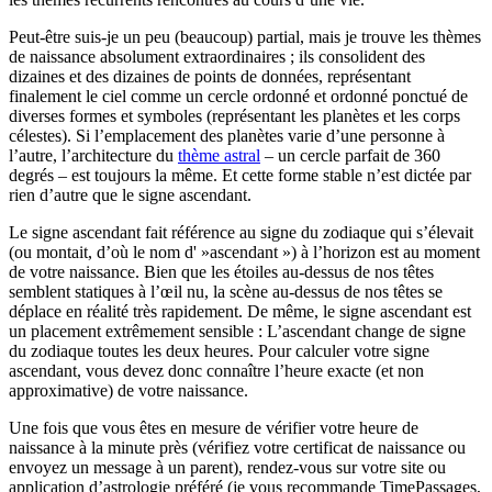
Peut-être suis-je un peu (beaucoup) partial, mais je trouve les thèmes
de naissance absolument extraordinaires ; ils consolident des
dizaines et des dizaines de points de données, représentant
finalement le ciel comme un cercle ordonné et ordonné ponctué de
diverses formes et symboles (représentant les planètes et les corps
célestes). Si l’emplacement des planètes varie d’une personne à
l’autre, l’architecture du
thème astral
– un cercle parfait de 360
degrés – est toujours la même. Et cette forme stable n’est dictée par
rien d’autre que le signe ascendant.
Le signe ascendant fait référence au signe du zodiaque qui s’élevait
(ou montait, d’où le nom d' »ascendant ») à l’horizon est au moment
de votre naissance. Bien que les étoiles au-dessus de nos têtes
semblent statiques à l’œil nu, la scène au-dessus de nos têtes se
déplace en réalité très rapidement. De même, le signe ascendant est
un placement extrêmement sensible : L’ascendant change de signe
du zodiaque toutes les deux heures. Pour calculer votre signe
ascendant, vous devez donc connaître l’heure exacte (et non
approximative) de votre naissance.
Une fois que vous êtes en mesure de vérifier votre heure de
naissance à la minute près (vérifiez votre certificat de naissance ou
envoyez un message à un parent), rendez-vous sur votre site ou
application d’astrologie préféré (je vous recommande TimePassages,