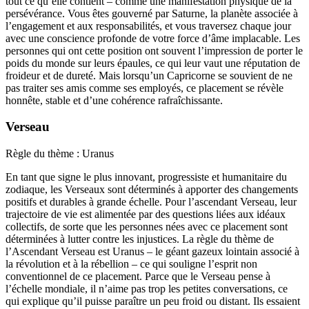
tout ce qu’elle contient – comme une manifestation physique de la
persévérance. Vous êtes gouverné par Saturne, la planète associée à
l’engagement et aux responsabilités, et vous traversez chaque jour
avec une conscience profonde de votre force d’âme implacable. Les
personnes qui ont cette position ont souvent l’impression de porter le
poids du monde sur leurs épaules, ce qui leur vaut une réputation de
froideur et de dureté. Mais lorsqu’un Capricorne se souvient de ne
pas traiter ses amis comme ses employés, ce placement se révèle
honnête, stable et d’une cohérence rafraîchissante.
Verseau
Règle du thème : Uranus
En tant que signe le plus innovant, progressiste et humanitaire du
zodiaque, les Verseaux sont déterminés à apporter des changements
positifs et durables à grande échelle. Pour l’ascendant Verseau, leur
trajectoire de vie est alimentée par des questions liées aux idéaux
collectifs, de sorte que les personnes nées avec ce placement sont
déterminées à lutter contre les injustices. La règle du thème de
l’Ascendant Verseau est Uranus – le géant gazeux lointain associé à
la révolution et à la rébellion – ce qui souligne l’esprit non
conventionnel de ce placement. Parce que le Verseau pense à
l’échelle mondiale, il n’aime pas trop les petites conversations, ce
qui explique qu’il puisse paraître un peu froid ou distant. Ils essaient