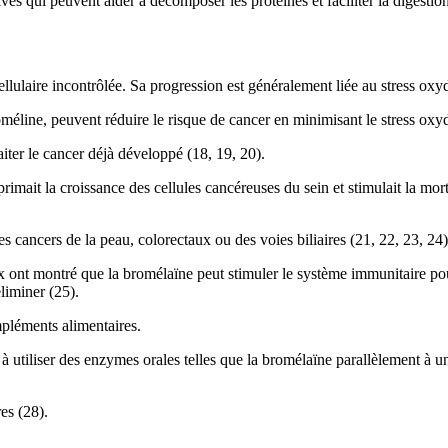
s qui peuvent aider à décomposer les protéines et faciliter la digestion
lulaire incontrôlée. Sa progression est généralement liée au stress oxyd
éline, peuvent réduire le risque de cancer en minimisant le stress oxyda
iter le cancer déjà développé (18, 19, 20).
ait la croissance des cellules cancéreuses du sein et stimulait la mort 
s cancers de la peau, colorectaux ou des voies biliaires (21, 22, 23, 24)
x ont montré que la bromélaïne peut stimuler le système immunitaire po
liminer (25).
pléments alimentaires.
utiliser des enzymes orales telles que la bromélaïne parallèlement à un 
es (28).