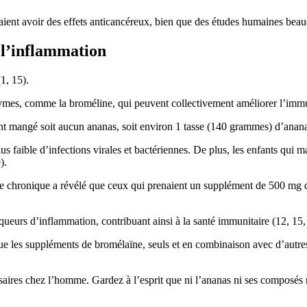
aient avoir des effets anticancéreux, bien que des études humaines bea
 l’inflammation
1, 15).
ymes, comme la broméline, qui peuvent collectivement améliorer l’immun
nt mangé soit aucun ananas, soit environ 1 tasse (140 grammes) d’ananas
 faible d’infections virales et bactériennes. De plus, les enfants qui ma
).
te chronique a révélé que ceux qui prenaient un supplément de 500 mg 
ueurs d’inflammation, contribuant ainsi à la santé immunitaire (12, 15,
 que les suppléments de bromélaïne, seuls et en combinaison avec d’au
ssaires chez l’homme. Gardez à l’esprit que ni l’ananas ni ses composés