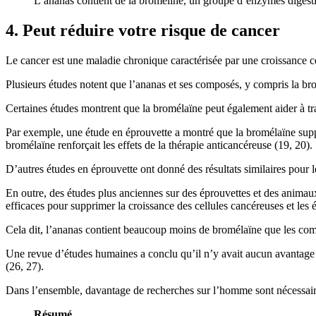
L’ananas contient de la broméline, un groupe d’enzymes digestive
4. Peut réduire votre risque de cancer
Le cancer est une maladie chronique caractérisée par une croissance cel
Plusieurs études notent que l’ananas et ses composés, y compris la brom
Certaines études montrent que la bromélaïne peut également aider à tra
Par exemple, une étude en éprouvette a montré que la bromélaïne supprim
bromélaïne renforçait les effets de la thérapie anticancéreuse (19, 20).
D’autres études en éprouvette ont donné des résultats similaires pour le
En outre, des études plus anciennes sur des éprouvettes et des animau
efficaces pour supprimer la croissance des cellules cancéreuses et les é
Cela dit, l’ananas contient beaucoup moins de bromélaïne que les com
Une revue d’études humaines a conclu qu’il n’y avait aucun avantage à 
(26, 27).
Dans l’ensemble, davantage de recherches sur l’homme sont nécessair
Résumé