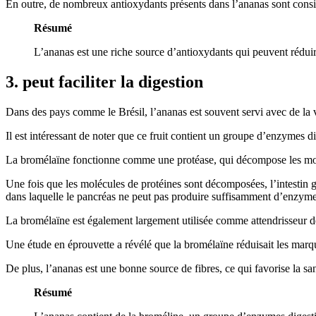
En outre, de nombreux antioxydants présents dans l’ananas sont considé
Résumé
L’ananas est une riche source d’antioxydants qui peuvent réduire 
3. peut faciliter la digestion
Dans des pays comme le Brésil, l’ananas est souvent servi avec de la vi
Il est intéressant de noter que ce fruit contient un groupe d’enzymes di
La bromélaïne fonctionne comme une protéase, qui décompose les molécul
Une fois que les molécules de protéines sont décomposées, l’intestin gr
dans laquelle le pancréas ne peut pas produire suffisamment d’enzymes
La bromélaïne est également largement utilisée comme attendrisseur de
Une étude en éprouvette a révélé que la bromélaïne réduisait les marqu
De plus, l’ananas est une bonne source de fibres, ce qui favorise la san
Résumé