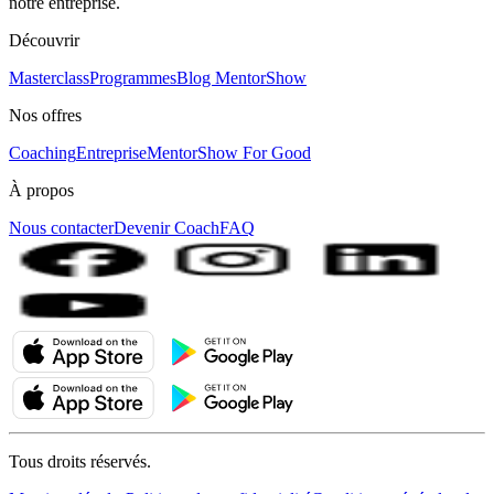
notre entreprise.
Découvrir
Masterclass
Programmes
Blog MentorShow
Nos offres
Coaching
Entreprise
MentorShow For Good
À propos
Nous contacter
Devenir Coach
FAQ
Tous droits réservés.