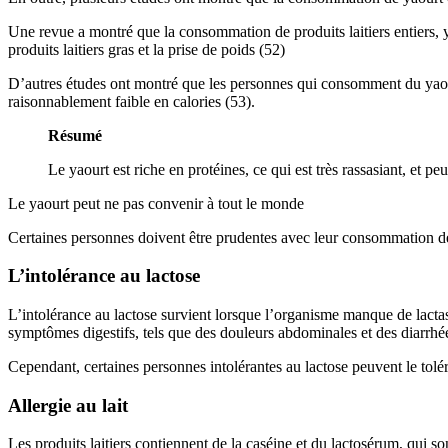
Une revue a montré que la consommation de produits laitiers entiers, y 
produits laitiers gras et la prise de poids (52)
D’autres études ont montré que les personnes qui consomment du yaourt
raisonnablement faible en calories (53).
Résumé
Le yaourt est riche en protéines, ce qui est très rassasiant, et 
Le yaourt peut ne pas convenir à tout le monde
Certaines personnes doivent être prudentes avec leur consommation de yao
L’intolérance au lactose
L’intolérance au lactose survient lorsque l’organisme manque de lactas
symptômes digestifs, tels que des douleurs abdominales et des diarrhée
Cependant, certaines personnes intolérantes au lactose peuvent le tolé
Allergie au lait
Les produits laitiers contiennent de la caséine et du lactosérum, qui son