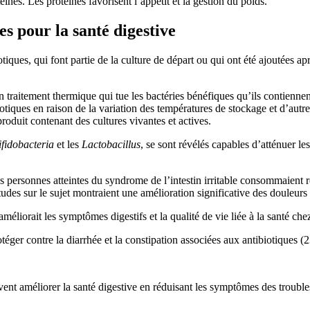
téines. Les protéines favorisent l’appétit et la gestion du poids.
es pour la santé digestive
tiques, qui font partie de la culture de départ ou qui ont été ajoutées a
un traitement thermique qui tue les bactéries bénéfiques qu’ils contien
iotiques en raison de la variation des températures de stockage et d’autr
 produit contenant des cultures vivantes et actives.
ifidobacteria
et les
Lactobacillus
, se sont révélés capables d’atténuer 
 personnes atteintes du syndrome de l’intestin irritable consommaient 
tudes sur le sujet montraient une amélioration significative des douleu
améliorait les symptômes digestifs et la qualité de vie liée à la santé c
éger contre la diarrhée et la constipation associées aux antibiotiques (2
ent améliorer la santé digestive en réduisant les symptômes des troubles