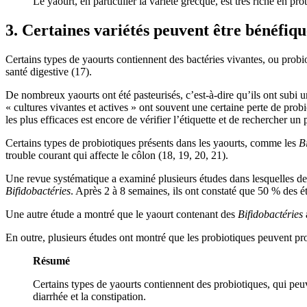
Le yaourt, en particulier la variété grecque, est très riche en pro
3. Certaines variétés peuvent être bénéfiqu
Certains types de yaourts contiennent des bactéries vivantes, ou probio
santé digestive (17).
De nombreux yaourts ont été pasteurisés, c’est-à-dire qu’ils ont subi 
« cultures vivantes et actives » ont souvent une certaine perte de prob
les plus efficaces est encore de vérifier l’étiquette et de rechercher un
Certains types de probiotiques présents dans les yaourts, comme les
B
trouble courant qui affecte le côlon (18, 19, 20, 21).
Une revue systématique a examiné plusieurs études dans lesquelles des
Bifidobactéries
. Après 2 à 8 semaines, ils ont constaté que 50 % des é
Une autre étude a montré que le yaourt contenant des
Bifidobactéries
En outre, plusieurs études ont montré que les probiotiques peuvent prot
Résumé
Certains types de yaourts contiennent des probiotiques, qui peuv
diarrhée et la constipation.