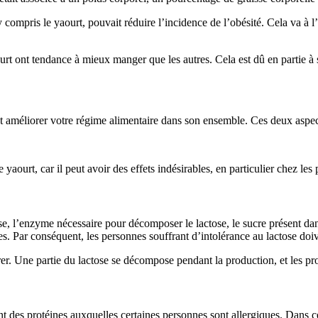
compris le yaourt, pouvait réduire l’incidence de l’obésité. Cela va à l’
 ont tendance à mieux manger que les autres. Cela est dû en partie à sa
peut améliorer votre régime alimentaire dans son ensemble. Ces deux aspec
urt, car il peut avoir des effets indésirables, en particulier chez les p
e, l’enzyme nécessaire pour décomposer le lactose, le sucre présent dans
s. Par conséquent, les personnes souffrant d’intolérance au lactose doive
rer. Une partie du lactose se décompose pendant la production, et les pro
t des protéines auxquelles certaines personnes sont allergiques. Dans ces 