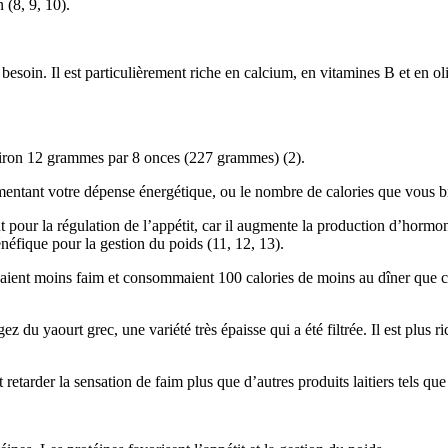
 (8, 9, 10).
besoin. Il est particulièrement riche en calcium, en vitamines B et en o
nviron 12 grammes par 8 onces (227 grammes) (2).
mentant votre dépense énergétique, ou le nombre de calories que vous br
 pour la régulation de l’appétit, car il augmente la production d’hormone
éfique pour la gestion du poids (11, 12, 13).
avaient moins faim et consommaient 100 calories de moins au dîner que
z du yaourt grec, une variété très épaisse qui a été filtrée. Il est plus
 retarder la sensation de faim plus que d’autres produits laitiers tels que 