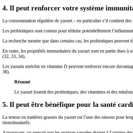
4. Il peut renforcer votre système immunit
La consommation régulière de yaourt – en particulier s’il contient des
Les probiotiques sont connus pour réduire potentiellement l’inflammatio
La recherche montre que dans certains cas, les probiotiques peuvent ég
En outre, les propriétés immunitaires du yaourt sont en partie dues à 
(32, 33, 34).
Les yaourts enrichis en vitamine D peuvent renforcer encore davantage 
38).
Résumé
Le yaourt fournit des probiotiques, des vitamines et des minérau
5. Il peut être bénéfique pour la santé car
La teneur en matières grasses du yaourt est l’une des raisons pour lesq
monoinsaturés.
Auparavant, on pensait que les graisses saturées étaient à l’origine d