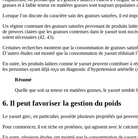
grasses et à faible teneur en matières grasses sont toujours populaires 
Lorsque l’on discute du caractère sain des graisses saturées, il est impo
Un régime contenant des graisses saturées provenant de produits laitier
de preuves claires que les graisses contenues dans le yaourt sont nociv
soient nécessaires (42, 43).
Certaines recherches montrent que la consommation de graisses saturées
D’autres études ont montré que la consommation de yaourt réduisait l’
En outre, les produits laitiers comme le yaourt peuvent contribuer à ré
les personnes ayant déjà reçu un diagnostic d’hypertension artérielle (
Résumé
Quelle que soit sa teneur en matières grasses, le yaourt semble 
6. Il peut favoriser la gestion du poids
Le yaourt grec, en particulier, possède plusieurs propriétés qui peuven
Pour commencer, il est riche en protéines, qui agissent avec le calc
En outre, plusieurs études ont montré que la consommation de yaourt éta