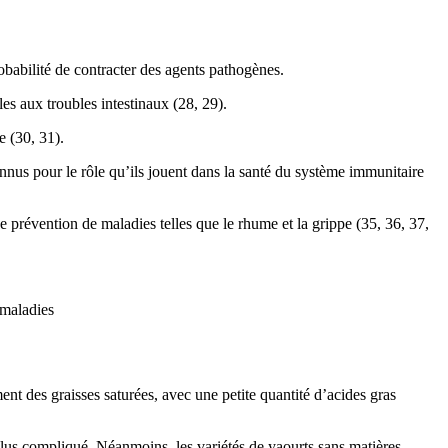
obabilité de contracter des agents pathogènes.
les aux troubles intestinaux (28, 29).
e (30, 31).
nnus pour le rôle qu’ils jouent dans la santé du système immunitaire
 prévention de maladies telles que le rhume et la grippe (35, 36, 37,
 maladies
ent des graisses saturées, avec une petite quantité d’acides gras
 plus compliqué. Néanmoins, les variétés de yaourts sans matières