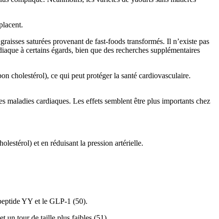
placent.
graisses saturées provenant de fast-foods transformés. Il n’existe pas
ardiaque à certains égards, bien que des recherches supplémentaires
n cholestérol), ce qui peut protéger la santé cardiovasculaire.
 les maladies cardiaques. Les effets semblent être plus importants chez
estérol) et en réduisant la pression artérielle.
 peptide YY et le GLP-1 (50).
un tour de taille plus faibles (51).