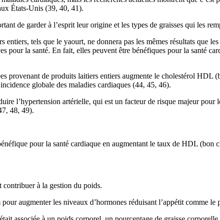
aux États-Unis (39, 40, 41).
rtant de garder à l’esprit leur origine et les types de graisses qui les rem
s entiers, tels que le yaourt, ne donnera pas les mêmes résultats que les 
es pour la santé. En fait, elles peuvent être bénéfiques pour la santé c
 provenant de produits laitiers entiers augmente le cholestérol HDL (bo
incidence globale des maladies cardiaques (44, 45, 46).
duire l’hypertension artérielle, qui est un facteur de risque majeur pour
47, 48, 49).
bénéfique pour la santé cardiaque en augmentant le taux de HDL (bon chol
t contribuer à la gestion du poids.
ium pour augmenter les niveaux d’hormones réduisant l’appétit comme le
it associée à un poids corporel, un pourcentage de graisse corporelle et 