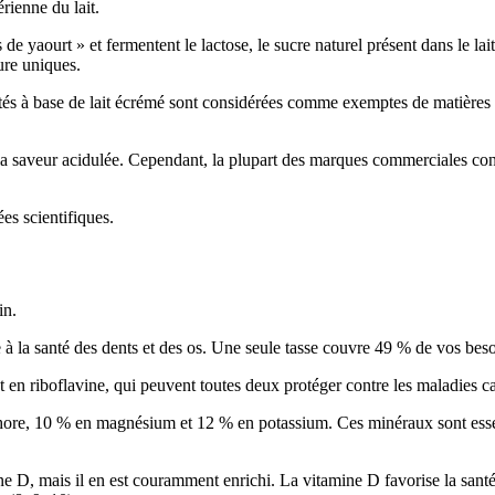
rienne du lait.
 de yaourt » et fermentent le lactose, le sucre naturel présent dans le lai
ture uniques.
iétés à base de lait écrémé sont considérées comme exemptes de matières g
à la saveur acidulée. Cependant, la plupart des marques commerciales con
es scientifiques.
in.
à la santé des dents et des os. Une seule tasse couvre 49 % de vos beso
t en riboflavine, qui peuvent toutes deux protéger contre les maladies c
ore, 10 % en magnésium et 12 % en potassium. Ces minéraux sont essenti
ne D, mais il en est couramment enrichi. La vitamine D favorise la santé