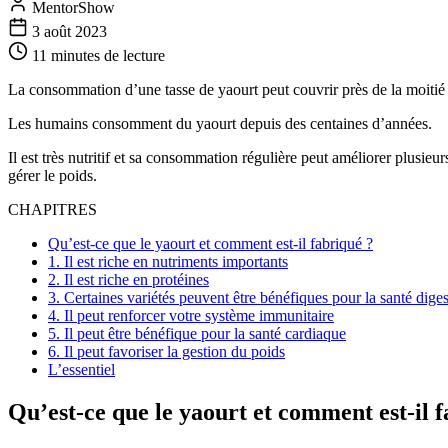
MentorShow
3 août 2023
11 minutes
de lecture
La consommation d’une tasse de yaourt peut couvrir près de la moitié d
Les humains consomment du yaourt depuis des centaines d’années.
Il est très nutritif et sa consommation régulière peut améliorer plusieu
gérer le poids.
CHAPITRES
Qu’est-ce que le yaourt et comment est-il fabriqué ?
1. Il est riche en nutriments importants
2. Il est riche en protéines
3. Certaines variétés peuvent être bénéfiques pour la santé diges
4. Il peut renforcer votre système immunitaire
5. Il peut être bénéfique pour la santé cardiaque
6. Il peut favoriser la gestion du poids
L’essentiel
Qu’est-ce que le yaourt et comment est-il 