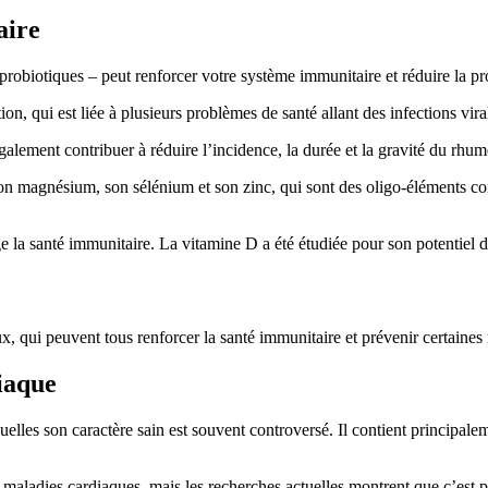
aire
 probiotiques – peut renforcer votre système immunitaire et réduire la pr
n, qui est liée à plusieurs problèmes de santé allant des infections vira
alement contribuer à réduire l’incidence, la durée et la gravité du rhum
son magnésium, son sélénium et son zinc, qui sont des oligo-éléments co
la santé immunitaire. La vitamine D a été étudiée pour son potentiel de
x, qui peuvent tous renforcer la santé immunitaire et prévenir certaines
diaque
uelles son caractère sain est souvent controversé. Il contient principalem
es maladies cardiaques, mais les recherches actuelles montrent que c’est