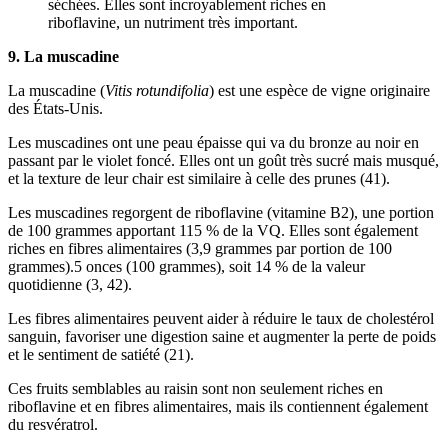
séchées. Elles sont incroyablement riches en
riboflavine, un nutriment très important.
9. La muscadine
La muscadine (
Vitis rotundifolia
) est une espèce de vigne originaire
des États-Unis.
Les muscadines ont une peau épaisse qui va du bronze au noir en
passant par le violet foncé. Elles ont un goût très sucré mais musqué,
et la texture de leur chair est similaire à celle des prunes (41).
Les muscadines regorgent de riboflavine (vitamine B2), une portion
de 100 grammes apportant 115 % de la VQ. Elles sont également
riches en fibres alimentaires (3,9 grammes par portion de 100
grammes).5 onces (100 grammes), soit 14 % de la valeur
quotidienne (3, 42).
Les fibres alimentaires peuvent aider à réduire le taux de cholestérol
sanguin, favoriser une digestion saine et augmenter la perte de poids
et le sentiment de satiété (21).
Ces fruits semblables au raisin sont non seulement riches en
riboflavine et en fibres alimentaires, mais ils contiennent également
du resvératrol.