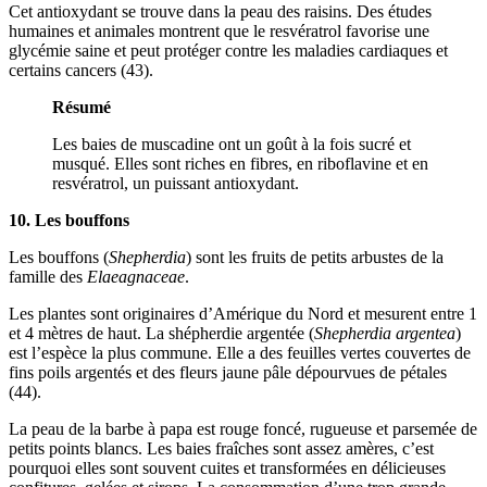
Cet antioxydant se trouve dans la peau des raisins. Des études
humaines et animales montrent que le resvératrol favorise une
glycémie saine et peut protéger contre les maladies cardiaques et
certains cancers (43).
Résumé
Les baies de muscadine ont un goût à la fois sucré et
musqué. Elles sont riches en fibres, en riboflavine et en
resvératrol, un puissant antioxydant.
10. Les bouffons
Les bouffons (
Shepherdia
) sont les fruits de petits arbustes de la
famille des
Elaeagnaceae
.
Les plantes sont originaires d’Amérique du Nord et mesurent entre 1
et 4 mètres de haut. La shépherdie argentée (
Shepherdia argentea
)
est l’espèce la plus commune. Elle a des feuilles vertes couvertes de
fins poils argentés et des fleurs jaune pâle dépourvues de pétales
(44).
La peau de la barbe à papa est rouge foncé, rugueuse et parsemée de
petits points blancs. Les baies fraîches sont assez amères, c’est
pourquoi elles sont souvent cuites et transformées en délicieuses