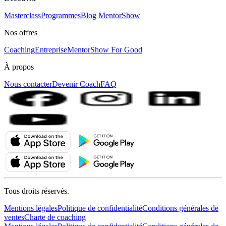
Masterclass
Programmes
Blog MentorShow
Nos offres
Coaching
Entreprise
MentorShow For Good
À propos
Nous contacter
Devenir Coach
FAQ
Tous droits réservés.
Mentions légales
Politique de confidentialité
Conditions générales de
ventes
Charte de coaching