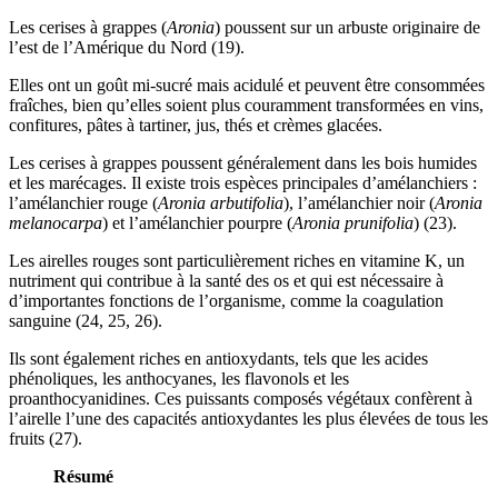
Les cerises à grappes (
Aronia
) poussent sur un arbuste originaire de
l’est de l’Amérique du Nord (19).
Elles ont un goût mi-sucré mais acidulé et peuvent être consommées
fraîches, bien qu’elles soient plus couramment transformées en vins,
confitures, pâtes à tartiner, jus, thés et crèmes glacées.
Les cerises à grappes poussent généralement dans les bois humides
et les marécages. Il existe trois espèces principales d’amélanchiers :
l’amélanchier rouge (
Aronia arbutifolia
), l’amélanchier noir (
Aronia
melanocarpa
) et l’amélanchier pourpre (
Aronia prunifolia
) (23).
Les airelles rouges sont particulièrement riches en vitamine K, un
nutriment qui contribue à la santé des os et qui est nécessaire à
d’importantes fonctions de l’organisme, comme la coagulation
sanguine (24, 25, 26).
Ils sont également riches en antioxydants, tels que les acides
phénoliques, les anthocyanes, les flavonols et les
proanthocyanidines. Ces puissants composés végétaux confèrent à
l’airelle l’une des capacités antioxydantes les plus élevées de tous les
fruits (27).
Résumé