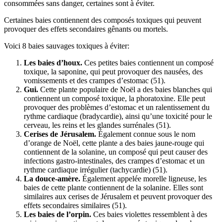
consommées sans danger, certaines sont à éviter.
Certaines baies contiennent des composés toxiques qui peuvent
provoquer des effets secondaires gênants ou mortels.
Voici 8 baies sauvages toxiques à éviter:
Les baies d’houx.
Ces petites baies contiennent un composé
toxique, la saponine, qui peut provoquer des nausées, des
vomissements et des crampes d’estomac (51).
Gui.
Cette plante populaire de Noël a des baies blanches qui
contiennent un composé toxique, la phoratoxine. Elle peut
provoquer des problèmes d’estomac et un ralentissement du
rythme cardiaque (bradycardie), ainsi qu’une toxicité pour le
cerveau, les reins et les glandes surrénales (51).
Cerises de Jérusalem.
Également connue sous le nom
d’orange de Noël, cette plante a des baies jaune-rouge qui
contiennent de la solanine, un composé qui peut causer des
infections gastro-intestinales, des crampes d’estomac et un
rythme cardiaque irrégulier (tachycardie) (51).
La douce-amère.
Également appelée morelle ligneuse, les
baies de cette plante contiennent de la solanine. Elles sont
similaires aux cerises de Jérusalem et peuvent provoquer des
effets secondaires similaires (51).
Les baies de l’orpin.
Ces baies violettes ressemblent à des