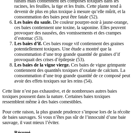
raisins mais contiennent des composés toxiques dans les
racines, les feuilles, la tige et les fruits. Cette plante tend à
devenir de plus en plus toxique à mesure qu’elle mûrit, et la
consommation des baies peut être fatale (52).
Les baies du saule.
De couleur pourpre-noir à jaune-orange,
ces baies contiennent une toxine, la saponine. Elles peuvent
provoquer des nausées, des vomissements et des crampes
d’estomac (53).
Les baies d’if.
Ces baies rouge vif contiennent des graines
potentiellement toxiques. Une étude a montré que la
consommation d’une trop grande quantité de graines d’if
provoquait des crises d’épilepsie (53).
Les baies de la vigne vierge.
Ces baies de vigne grimpante
contiennent des quantités toxiques d’oxalate de calcium. La
consommation d’une trop grande quantité de ce composé peut
avoir des effets toxiques sur les reins (54).
Cette liste n’est pas exhaustive, et de nombreuses autres baies
toxiques poussent dans la nature. Certaines baies toxiques
ressemblent même à des baies comestibles.
Pour cette raison, la plus grande prudence s’impose lors de la récolte
de baies sauvages. Si vous n’êtes pas sûr de l’innocuité d’une baie
sauvage, il vaut mieux l’éviter.
Résumé